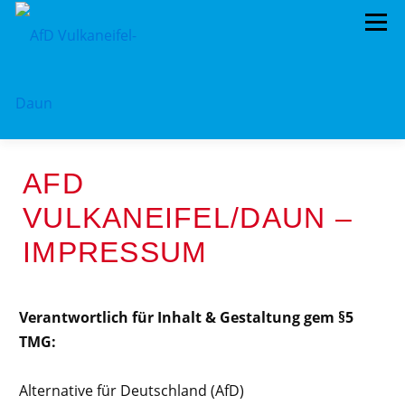
Menü
ÜBER UNS
STANDPUNKTE
ARCHIV
AFD
TERMINE
MITMACHEN!
KONTAKT
VULKANEIFEL/DAUN –
IMPRESSUM
Verantwortlich für Inhalt & Gestaltung gem §5
TMG:
Alternative für Deutschland (AfD)