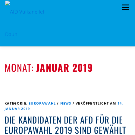
Zum
Menü
Inhalt
springen
ÜBER UNS
STANDPUNKTE
ARCHIV
MONAT:
JANUAR 2019
TERMINE
MITMACHEN!
KONTAKT
KATEGORIE:
EUROPAWAHL
/
NEWS
/
VERÖFFENTLICHT AM
14.
JANUAR 2019
DIE KANDIDATEN DER AFD FÜR DIE
EUROPAWAHL 2019 SIND GEWÄHLT