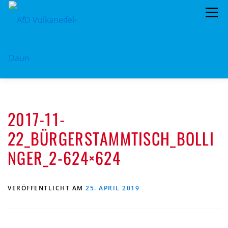
Zum
Menü
Inhalt
springen
ÜBER UNS
STANDPUNKTE
ARCHIV
2017-11-
TERMINE
MITMACHEN!
KONTAKT
22_BÜRGERSTAMMTISCH_BOLLI
NGER_2-624×624
VERÖFFENTLICHT AM
25. APRIL 2019