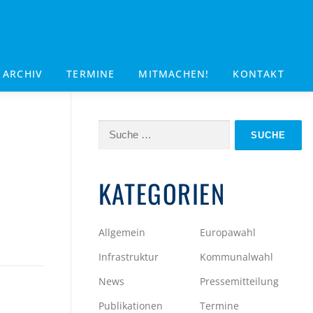
ARCHIV
TERMINE
MITMACHEN!
KONTAKT
Suche
nach:
KATEGORIEN
Allgemein
Europawahl
Infrastruktur
Kommunalwahl
News
Pressemitteilung
Publikationen
Termine