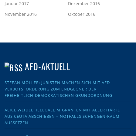
Januar 2017
Dezember 2016
November 2016
Oktober 2016
AFD-AKTUELL
STEFAN MÖLLER: JURISTEN MACHEN SICH MIT AFD-
VERBOTSFORDERUNG ZUM ENDGEGNER DER
FREIHEITLICH-DEMOKRATISCHEN GRUNDORDNUNG
ALICE WEIDEL: ILLEGALE MIGRANTEN MIT ALLER HÄRTE
AUS CEUTA ABSCHIEBEN – NOTFALLS SCHENGEN-RAUM
AUSSETZEN