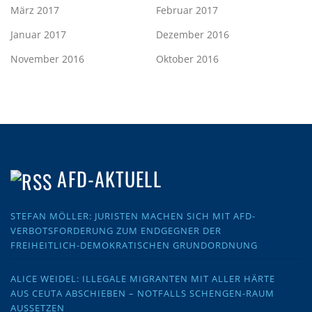
März 2017
Februar 2017
Januar 2017
Dezember 2016
November 2016
Oktober 2016
AFD-AKTUELL
STEFAN MÖLLER: JURISTEN MACHEN SICH MIT AFD-
VERBOTSFORDERUNG ZUM ENDGEGNER DER
FREIHEITLICH-DEMOKRATISCHEN GRUNDORDNUNG
ALICE WEIDEL: ILLEGALE MIGRANTEN MIT ALLER HÄRTE
AUS CEUTA ABSCHIEBEN – NOTFALLS SCHENGEN-RAUM
AUSSETZEN