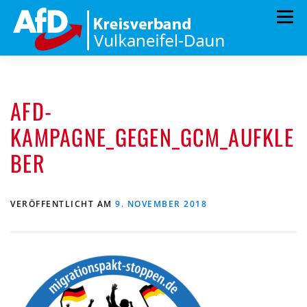
Zum
Menü
Inhalt
springen
ÜBER UNS
STANDPUNKTE
ARCHIV
AFD-
TERMINE
MITMACHEN!
KONTAKT
KAMPAGNE_GEGEN_GCM_AUFKLE
BER
VERÖFFENTLICHT AM
9. NOVEMBER 2018