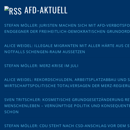
A
AFD-AKTUELL
G
STEFAN MÖLLER: JURISTEN MACHEN SICH MIT AFD-VERBOTS
S
ENDGEGNER DER FREIHEITLICH-DEMOKRATISCHEN GRUNDOR
N
ALICE WEIDEL: ILLEGALE MIGRANTEN MIT ALLER HÄRTE AUS C
NOTFALLS SCHENGEN-RAUM AUSSETZEN
A
V
STEFAN MÖLLER: MERZ-KRISE IM JULI
I
ALICE WEIDEL: REKORDSCHULDEN, ARBEITSPLATZABBAU UND 
WIRTSCHAFTSPOLITISCHE TOTALVERSAGEN DER MERZ-REGIER
G
SVEN TRITSCHLER: KOSMETISCHE GRUNDGESETZÄNDERUNG RE
A
MENSCHENLEBEN – VERNÜNFTIGE POLITIK UND KONSEQUENT
SCHON
T
STEFAN MÖLLER: CDU STEHT NACH CSD-ANSCHLAG VOR DEM