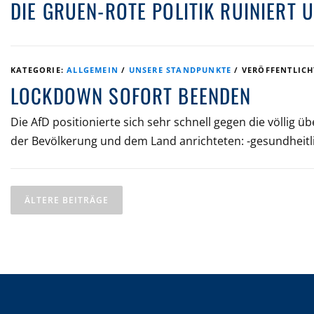
DIE GRUEN-ROTE POLITIK RUINIERT 
KATEGORIE:
ALLGEMEIN
/
UNSERE STANDPUNKTE
/
VERÖFFENTLIC
LOCKDOWN SOFORT BEENDEN
Die AfD positionierte sich sehr schnell gegen die völl
der Bevölkerung und dem Land anrichteten: -gesundheitl
B
E
ÄLTERE BEITRÄGE
I
T
R