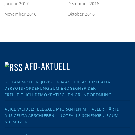
Januar 2017
Dezember 2016
November 2016
Oktober 2016
AFD-AKTUELL
STEFAN MÖLLER: JURISTEN MACHEN SICH MIT AFD-
VERBOTSFORDERUNG ZUM ENDGEGNER DER
FREIHEITLICH-DEMOKRATISCHEN GRUNDORDNUNG
ALICE WEIDEL: ILLEGALE MIGRANTEN MIT ALLER HÄRTE
AUS CEUTA ABSCHIEBEN – NOTFALLS SCHENGEN-RAUM
AUSSETZEN